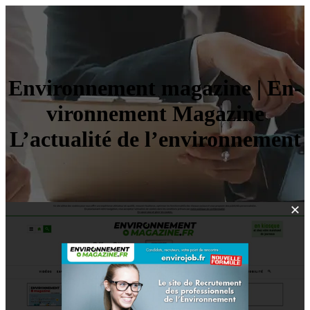
En­viron­ne­ment magazine | En­
viron­ne­ment Magazine
L’actualité de l’en­viron­ne­ment