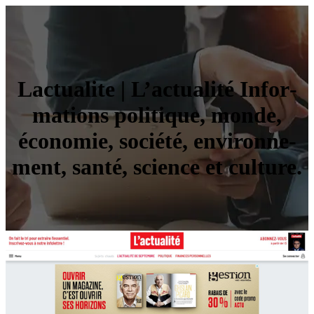
Lactualite | L’actualité Infor­
ma­tions politique, monde,
économie, société, en­viron­ne­
ment, santé, science et culture.